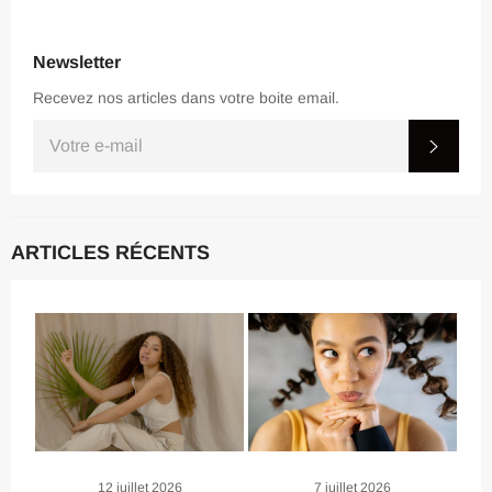
Newsletter
Recevez nos articles dans votre boite email.
INSCRIVEZ-
S'IN
VOUS
POUR
RECEVOIR
LES
TOUTES
DERNIÈRES
ARTICLES RÉCENTS
NOUVELLES,
OFFRES
ET
STYLES
12 juillet 2026
7 juillet 2026