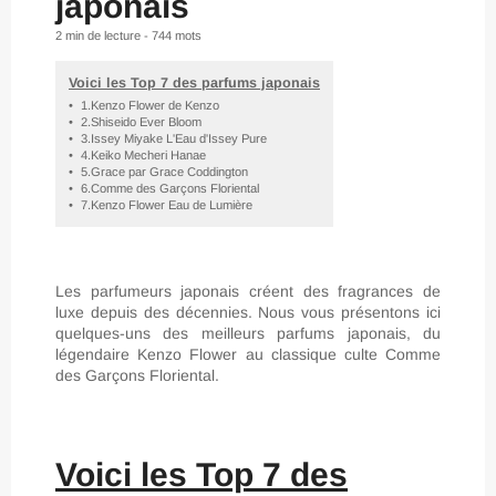
japonais
2 min
de lecture -
744
mots
Voici les Top 7 des parfums japonais
•
1.Kenzo Flower de Kenzo
•
2.Shiseido Ever Bloom
•
3.Issey Miyake L'Eau d'Issey Pure
•
4.Keiko Mecheri Hanae
•
5.Grace par Grace Coddington
•
6.Comme des Garçons Floriental
•
7.Kenzo Flower Eau de Lumière
Les parfumeurs japonais créent des fragrances de
luxe depuis des décennies. Nous vous présentons ici
quelques-uns des meilleurs parfums japonais, du
légendaire Kenzo Flower au classique culte Comme
des Garçons Floriental.
Voici les Top 7 des