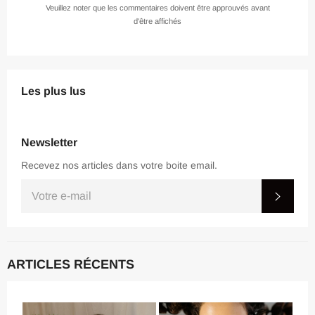
Veuillez noter que les commentaires doivent être approuvés avant
d'être affichés
Les plus lus
Newsletter
Recevez nos articles dans votre boite email.
INSCRIVEZ-
S'IN
VOUS
POUR
RECEVOIR
LES
TOUTES
DERNIÈRES
ARTICLES RÉCENTS
NOUVELLES,
OFFRES
ET
STYLES