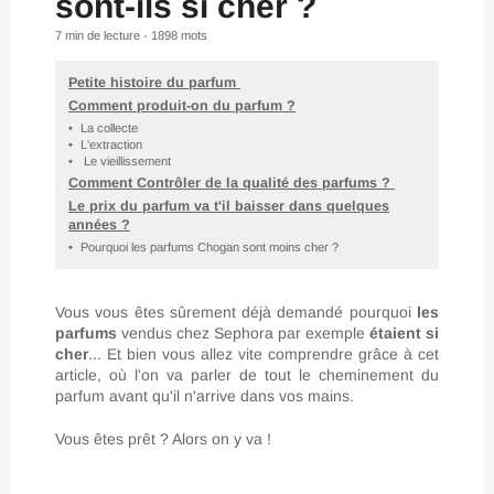
sont-ils si cher ?
7 min
de lecture -
1898
mots
Petite histoire du parfum
Comment produit-on du parfum ?
•
La collecte
•
L'extraction
•
Le vieillissement
Comment Contrôler de la qualité des parfums ?
Le prix du parfum va t'il baisser dans quelques
années ?
•
Pourquoi les parfums Chogan sont moins cher ?
Vous vous êtes sûrement déjà demandé pourquoi
les
parfums
vendus chez Sephora par exemple
étaient si
cher
... Et bien vous allez vite comprendre grâce à cet
article, où l'on va parler de tout le cheminement du
parfum avant qu'il n'arrive dans vos mains.
Vous êtes prêt ? Alors on y va !