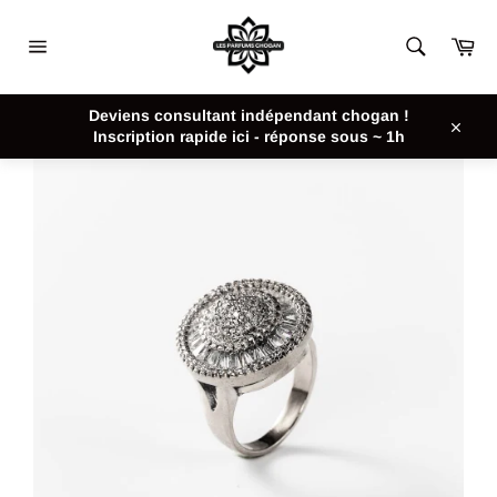
Passer
au
Pan
contenu
Navigation
ACCUEIL
/
BAGUE VINTAGE BRILLANTE EN MÉTAL RHODIÉ
Deviens consultant indépendant chogan !
CHOGAN
Inscription rapide ici - réponse sous ~ 1h
Close