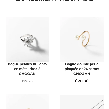
Bague pétales brillants
Bague double perle
en métal rhodié
plaquée or 24 carats
CHOGAN
CHOGAN
Prix
€29,90
ÉPUISÉ
régulier