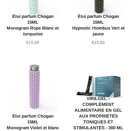
Étui parfum Chogan
Étui parfum Chogan
15ML
15ML
Monogram Rope Blanc et
Hypnotic rhombus Vert et
turquoise
jaune
Prix
Prix
€15,00
€15,00
régulier
régulier
VIRILGEL –
COMPLÉMENT
ALIMENTAIRE EN GEL
Étui parfum Chogan
AUX PROPRIÉTÉS
15ML
TONIQUES ET
Monogram Violet et blanc
STIMULANTES - 300 ML