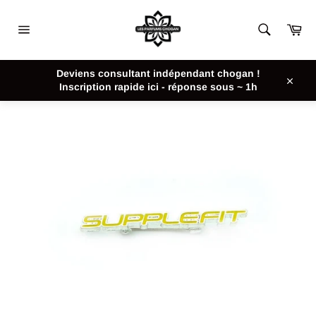
Passer
au
Pan
contenu
Navigation
ACCUEIL
/
BROCHE SUPPLEFIT CHOGAN
Deviens consultant indépendant chogan !
Inscription rapide ici - réponse sous ~ 1h
Close