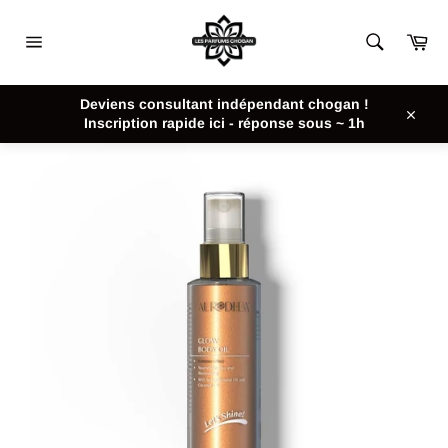
Passer
au
Pan
contenu
Navigation
ACCUEIL
/
GLOW BODY OIL - HUILE NOURRISSANTE, SOYEUSE
Deviens consultant indépendant chogan !
, ILLUMINATRICE ET PAILLETÉE - 100 ML CHOGAN
Inscription rapide ici - réponse sous ~ 1h
Close