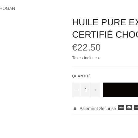
 CHOGAN
HUILE PURE E
CERTIFIÉ CH
Prix
€22,50
régulier
Taxes incluses.
QUANTITÉ
−
+
Paiement Sécurisé
