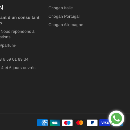
N
Chogan Italie
Chogan Portugal
ant d’un consultant
p
Chogan Allemagne
? Nous répondons à
stions.
o@parfum-
m
3 6 59 01 89 34
 4 et 6 jours ouvrés
Mé
de
pa