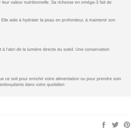
 leur valeur nutritionnelle. Sa richesse en oméga-3 fait de
. Elle aide à hydrater la peau en profondeur, à maintenir son
et à l'abri de la lumière directe du soleil. Une conservation
 Que ce soit pour enrichir votre alimentation ou pour prendre soin
 antioxydants dans votre quotidien
Partager
Tweeter
Épi
sur
sur
sur
Facebook
Twitter
Pin