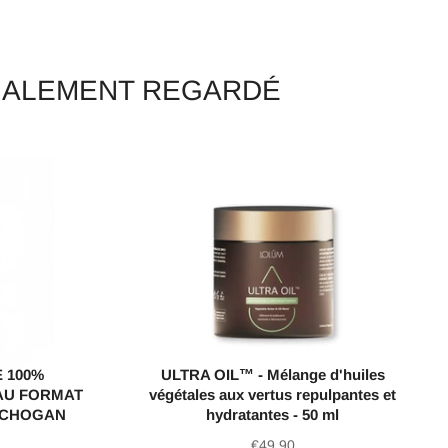
ÉGALEMENT REGARDÉ
 100%
ULTRA OIL™ - Mélange d'huiles
AU FORMAT
végétales aux vertus repulpantes et
) CHOGAN
hydratantes - 50 ml
Prix
€49,90