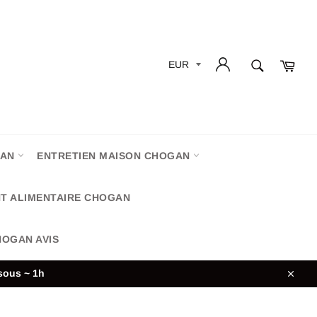
QUEL
Pani
PARFUM
recherche
VEUX-
TU
?
GAN
ENTRETIEN MAISON CHOGAN
T ALIMENTAIRE CHOGAN
OGAN AVIS
sous ~ 1h
Close