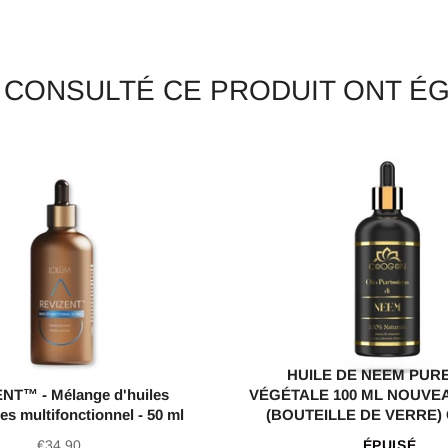
T CONSULTÉ CE PRODUIT ONT 
HUILE DE NEEM PURE
NT™ - Mélange d'huiles
VÉGÉTALE 100 ML NOUVE
les multifonctionnel - 50 ml
(BOUTEILLE DE VERRE
Prix
€34,90
ÉPUISÉ