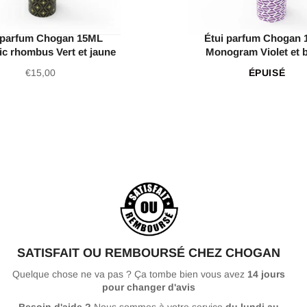
 parfum Chogan 15ML
Étui parfum Chogan
c rhombus Vert et jaune
Monogram Violet et 
Prix
€15,00
ÉPUISÉ
régulier
SATISFAIT OU REMBOURSÉ CHEZ CHOGAN
Quelque chose ne va pas ? Ça tombe bien vous avez
14 jours
pour changer d'avis
Besoin d'aide ?
Nous sommes à votre service
du lundi au