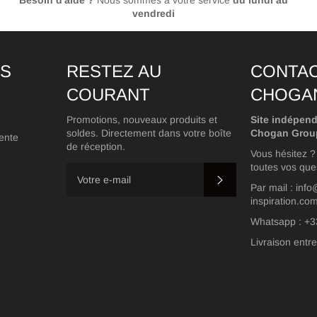
vendredi
NS
RESTEZ AU
CONTA
COURANT
CHOGA
Promotions, nouveaux produits et
Site indépend
soldes. Directement dans votre boîte
Chogan Grou
ente
de réception.
Vous hésitez 
toutes vos que
S'INSCRIRE
Par mail : inf
inspiration.co
Whatsapp : +3
Livraison entre