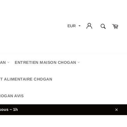
QUEL
Pani
PARFUM
recherche
VEUX-
TU
?
GAN
ENTRETIEN MAISON CHOGAN
T ALIMENTAIRE CHOGAN
OGAN AVIS
sous ~ 1h
Close