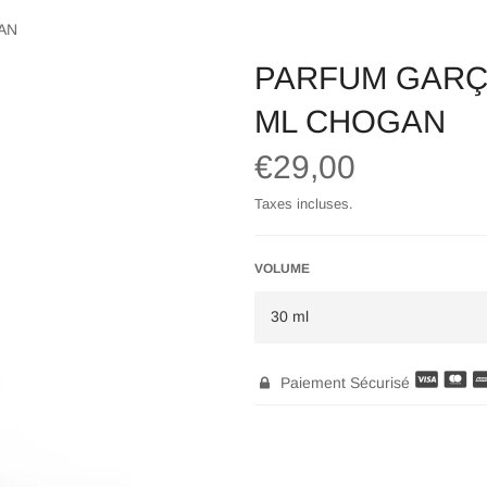
AN
PARFUM GARÇ
ML CHOGAN
Prix
€29,00
régulier
Taxes incluses.
VOLUME
Paiement Sécurisé
