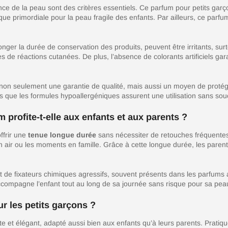
rance de la peau sont des critères essentiels. Ce parfum pour petits gar
stique primordiale pour la peau fragile des enfants. Par ailleurs, ce parf
ger la durée de conservation des produits, peuvent être irritants, surto
s de réactions cutanées. De plus, l’absence de colorants artificiels gara
on seulement une garantie de qualité, mais aussi un moyen de protéger 
is que les formules hypoallergéniques assurent une utilisation sans souc
profite-t-elle aux enfants et aux parents ?
ffrir une
tenue longue durée
sans nécessiter de retouches fréquentes.
plein air ou les moments en famille. Grâce à cette longue durée, les par
t de fixateurs chimiques agressifs, souvent présents dans les parfums 
accompagne l’enfant tout au long de sa journée sans risque pour sa pea
ur les petits garçons ?
et élégant, adapté aussi bien aux enfants qu’à leurs parents. Pratique e