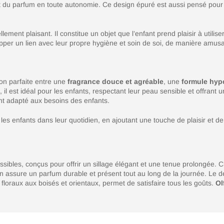
à l’art du parfum en toute autonomie. Ce design épuré est aussi pensé po
ment plaisant. Il constitue un objet que l’enfant prend plaisir à utilis
lopper un lien avec leur propre hygiène et soin de soi, de manière amus
on parfaite entre une
fragrance douce et agréable
, une
formule hyp
, il est idéal pour les enfants, respectant leur peau sensible et offran
ent adapté aux besoins des enfants.
es enfants dans leur quotidien, en ajoutant une touche de plaisir et de 
sibles, conçus pour offrir un sillage élégant et une tenue prolongée.
 assure un parfum durable et présent tout au long de la journée. Le des
 floraux aux boisés et orientaux, permet de satisfaire tous les goûts.
Ol