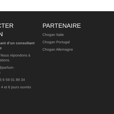
CTER
PARTENAIRE
N
Chogan Italie
Chogan Portugal
ant d’un consultant
p
Chogan Allemagne
? Nous répondons à
stions.
o@parfum-
m
3 6 59 01 89 34
 4 et 6 jours ouvrés