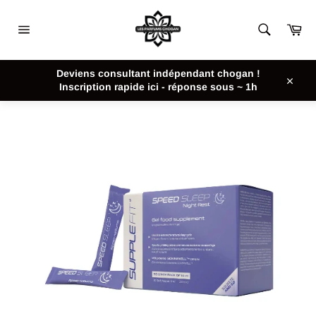
Passer
au
Pan
contenu
Navigation
ACCUEIL
/
SPEEDSLEEP - COMPLÉMENT ALIMENTAIRE EN GEL
Deviens consultant indépendant chogan !
À BASE DE MÉLATONINE - 300 ML
Inscription rapide ici - réponse sous ~ 1h
Close